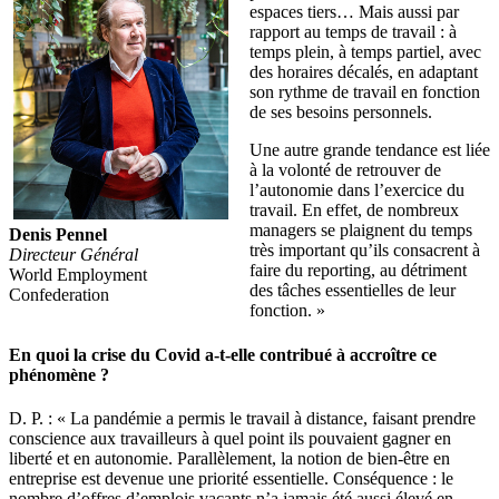
espaces tiers… Mais aussi par
rapport au temps de travail : à
temps plein, à temps partiel, avec
des horaires décalés, en adaptant
son rythme de travail en fonction
de ses besoins personnels.
Une autre grande tendance est liée
à la volonté de retrouver de
l’autonomie dans l’exercice du
travail. En effet, de nombreux
managers se plaignent du temps
Denis Pennel
très important qu’ils consacrent à
Directeur Général
faire du reporting, au détriment
World Employment
des tâches essentielles de leur
Confederation
fonction. »
En quoi la crise du Covid a-t-elle contribué à accroître ce
phénomène ?
D. P. : « La pandémie a permis le travail à distance, faisant prendre
conscience aux travailleurs à quel point ils pouvaient gagner en
liberté et en autonomie. Parallèlement, la notion de bien-être en
entreprise est devenue une priorité essentielle. Conséquence : le
nombre d’offres d’emplois vacants n’a jamais été aussi élevé en