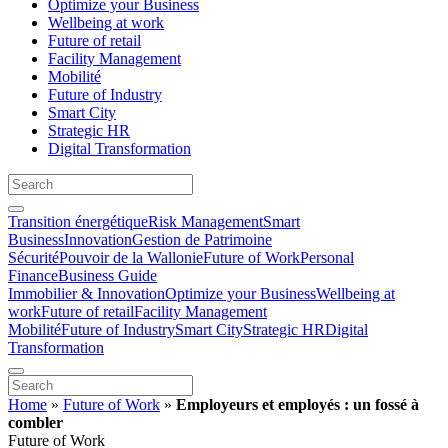
Optimize your Business
Wellbeing at work
Future of retail
Facility Management
Mobilité
Future of Industry
Smart City
Strategic HR
Digital Transformation
Transition énergétique
Risk Management
Smart
Business
Innovation
Gestion de Patrimoine
Sécurité
Pouvoir de la Wallonie
Future of Work
Personal
Finance
Business Guide
Immobilier & Innovation
Optimize your Business
Wellbeing at
work
Future of retail
Facility Management
Mobilité
Future of Industry
Smart City
Strategic HR
Digital
Transformation
Home
»
Future of Work
»
Employeurs et employés : un fossé à
combler
Future of Work