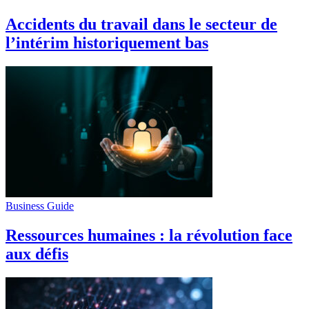
Accidents du travail dans le secteur de
l’intérim historiquement bas
Business Guide
Ressources humaines : la révolution face
aux défis