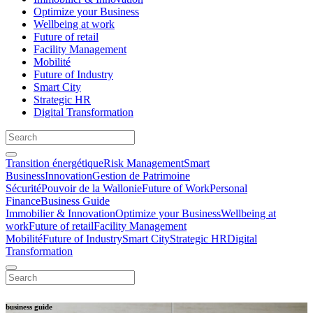
Optimize your Business
Wellbeing at work
Future of retail
Facility Management
Mobilité
Future of Industry
Smart City
Strategic HR
Digital Transformation
Transition énergétique
Risk Management
Smart
Business
Innovation
Gestion de Patrimoine
Sécurité
Pouvoir de la Wallonie
Future of Work
Personal
Finance
Business Guide
Immobilier & Innovation
Optimize your Business
Wellbeing at
work
Future of retail
Facility Management
Mobilité
Future of Industry
Smart City
Strategic HR
Digital
Transformation
business guide