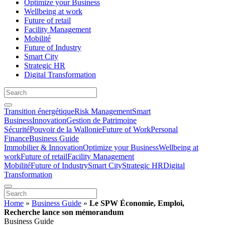
Optimize your Business
Wellbeing at work
Future of retail
Facility Management
Mobilité
Future of Industry
Smart City
Strategic HR
Digital Transformation
Transition énergétique
Risk Management
Smart
Business
Innovation
Gestion de Patrimoine
Sécurité
Pouvoir de la Wallonie
Future of Work
Personal
Finance
Business Guide
Immobilier & Innovation
Optimize your Business
Wellbeing at
work
Future of retail
Facility Management
Mobilité
Future of Industry
Smart City
Strategic HR
Digital
Transformation
Home
»
Business Guide
»
Le SPW Économie, Emploi,
Recherche lance son mémorandum
Business Guide