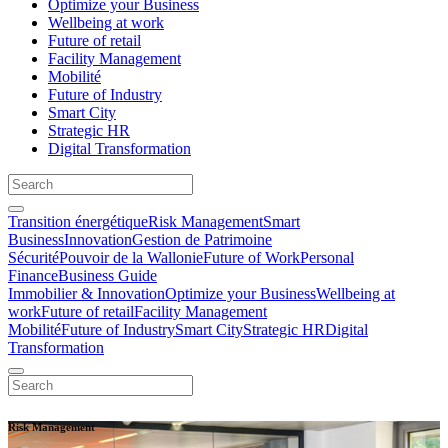
Optimize your Business
Wellbeing at work
Future of retail
Facility Management
Mobilité
Future of Industry
Smart City
Strategic HR
Digital Transformation
Transition énergétique
Risk Management
Smart
Business
Innovation
Gestion de Patrimoine
Sécurité
Pouvoir de la Wallonie
Future of Work
Personal
Finance
Business Guide
Immobilier & Innovation
Optimize your Business
Wellbeing at
work
Future of retail
Facility Management
Mobilité
Future of Industry
Smart City
Strategic HR
Digital
Transformation
Risk Management