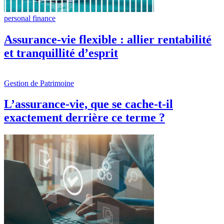
personal finance
Assurance-vie flexible : allier rentabilité
et tranquillité d’esprit
Gestion de Patrimoine
L’assurance-vie, que se cache-t-il
exactement derrière ce terme ?