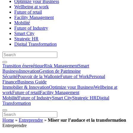
Optimize your Business
Wellbeing at work
Future of retail
Facility Management
Mobilité
Future of Industry
Smart City
Strategic HR
Digital Transformation
Transition énergétique
Risk Management
Smart
Business
Innovation
Gestion de Patrimoine
Sécurité
Pouvoir de la Wallonie
Future of Work
Personal
Finance
Business Guide
Immobilier & Innovation
Optimize your Business
Wellbeing at
work
Future of retail
Facility Management
Mobilité
Future of Industry
Smart City
Strategic HR
Digital
Transformation
Home
»
Entreprendre
»
Miser sur l’audace et la transformation
Entreprendre