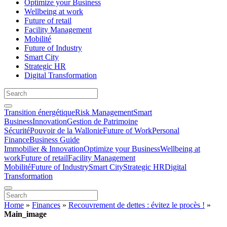
Optimize your Business
Wellbeing at work
Future of retail
Facility Management
Mobilité
Future of Industry
Smart City
Strategic HR
Digital Transformation
Transition énergétique
Risk Management
Smart
Business
Innovation
Gestion de Patrimoine
Sécurité
Pouvoir de la Wallonie
Future of Work
Personal
Finance
Business Guide
Immobilier & Innovation
Optimize your Business
Wellbeing at
work
Future of retail
Facility Management
Mobilité
Future of Industry
Smart City
Strategic HR
Digital
Transformation
Home
»
Finances
»
Recouvrement de dettes : évitez le procès !
»
Main_image