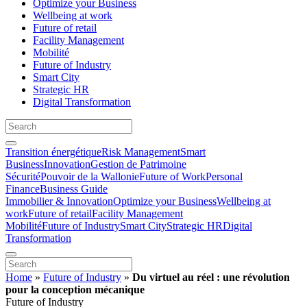
Optimize your Business
Wellbeing at work
Future of retail
Facility Management
Mobilité
Future of Industry
Smart City
Strategic HR
Digital Transformation
Transition énergétique
Risk Management
Smart
Business
Innovation
Gestion de Patrimoine
Sécurité
Pouvoir de la Wallonie
Future of Work
Personal
Finance
Business Guide
Immobilier & Innovation
Optimize your Business
Wellbeing at
work
Future of retail
Facility Management
Mobilité
Future of Industry
Smart City
Strategic HR
Digital
Transformation
Home
»
Future of Industry
»
Du virtuel au réel : une révolution
pour la conception mécanique
Future of Industry