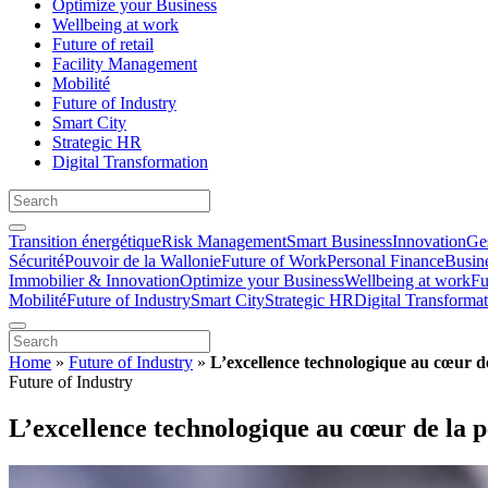
Optimize your Business
Wellbeing at work
Future of retail
Facility Management
Mobilité
Future of Industry
Smart City
Strategic HR
Digital Transformation
Transition énergétique
Risk Management
Smart Business
Innovation
Ges
Sécurité
Pouvoir de la Wallonie
Future of Work
Personal Finance
Busin
Immobilier & Innovation
Optimize your Business
Wellbeing at work
Fu
Mobilité
Future of Industry
Smart City
Strategic HR
Digital Transforma
Home
»
Future of Industry
»
L’excellence technologique au cœur d
Future of Industry
L’excellence technologique au cœur de la 