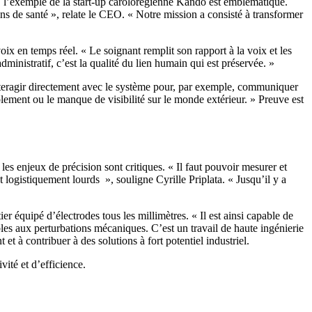
d, l’exemple de la start-up carolorégienne Kando est emblématique.
ns de santé », relate le CEO. « Notre mission a consisté à transformer
voix en temps réel. « Le soignant remplit son rapport à la voix et les
dministratif, c’est la qualité du lien humain qui est préservée. »
 interagir directement avec le système pour, par exemple, communiquer
solement ou le manque de visibilité sur le monde extérieur. » Preuve est
es enjeux de précision sont critiques. « Il faut pouvoir mesurer et
 logistiquement lourds », souligne Cyrille Priplata. « Jusqu’il y a
r équipé d’électrodes tous les millimètres. « Il est ainsi capable de
bles aux perturbations mécaniques. C’est un travail de haute ingénierie
t à contribuer à des solutions à fort potentiel industriel.
ité et d’efficience.