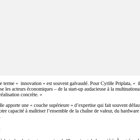
terme « innovation » est souvent galvaudé. Pour Cyrille Priplata, « il 
les acteurs économiques – de la start-up audacieuse à la multinational
éalisation concrète. »
lle apporte une « couche supérieure » d’expertise qui fait souvent défa
otre capacité à maîtriser l’ensemble de la chaîne de valeur, du hardware à
.
x