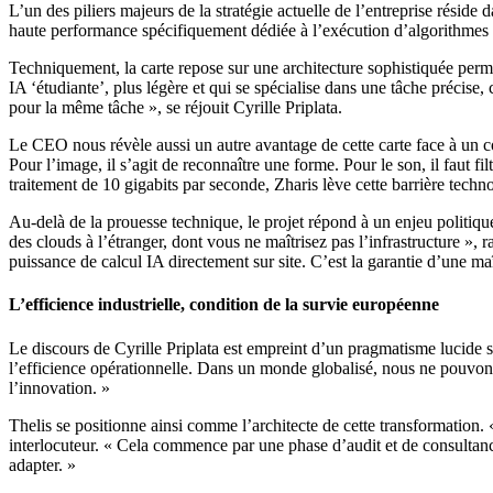
L’un des piliers majeurs de la stratégie actuelle de l’entreprise résid
haute performance spécifiquement dédiée à l’exécution d’algorithmes d’
Techniquement, la carte repose sur une architecture sophistiquée perm
IA ‘étudiante’, plus légère et qui se spécialise dans une tâche préci
pour la même tâche », se réjouit Cyrille Priplata.
Le CEO nous révèle aussi un autre avantage de cette carte face à un 
Pour l’image, il s’agit de reconnaître une forme. Pour le son, il faut f
traitement de 10 gigabits par seconde, Zharis lève cette barrière techn
Au-delà de la prouesse technique, le projet répond à un enjeu politi
des clouds à l’étranger, dont vous ne maîtrisez pas l’infrastructure »,
puissance de calcul IA directement sur site. C’est la garantie d’une maî
L’efficience industrielle, condition de la survie européenne
Le discours de Cyrille Priplata est empreint d’un pragmatisme lucide sur
l’efficience opérationnelle. Dans un monde globalisé, nous ne pouvons 
l’innovation. »
Thelis se positionne ainsi comme l’architecte de cette transformation. 
interlocuteur. « Cela commence par une phase d’audit et de consultance 
adapter. »