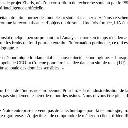
e dans le projet Zharis, né d’un consortium de recherche soutenu par le P
intelligence artificielle.
ettant de faire tourner des modèles « student-teacher ». « Dans ce sché
se, comme la reconnaissance d’objets ou de sons. Une fois formée, l’IA é
constat quelque peu surprenant : « L’analyse sonore en temps réel dema
iltrer les bruits de fond pour en extraire l’information pertinente, ce q
ologique. »
que et économique fondamental : la souveraineté technologique. « Lorsq
 rappelle le CEO. « Conçue pour être installée dans un simple rack (1U), 
trise totale des données sensibles. »
 l’état de l’industrie européenne. Pour lui, « la réindustrialisation de 
pas simplement espérer le retour des usines. Nous devons être plus effic
« Notre entreprise ne vend pas de la technologie pour la technologie, mai
rigoureuse. L’objectif est de comprendre le métier du client, d’identifier