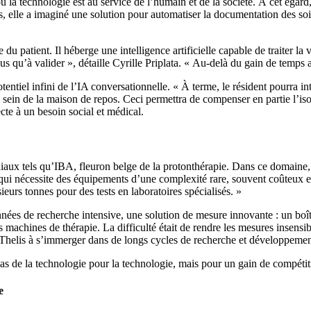
 la technologie est au service de l’humain et de la société. À cet égar
, elle a imaginé une solution pour automatiser la documentation des soi
u patient. Il héberge une intelligence artificielle capable de traiter la 
us qu’à valider », détaille Cyrille Priplata. « Au-delà du gain de temps a
potentiel infini de l’IA conversationnelle. « À terme, le résident pourra
 au sein de la maison de repos. Ceci permettra de compenser en partie l’i
ecte à un besoin social et médical.
iaux tels qu’IBA, fleuron belge de la protonthérapie. Dans ce domaine, l
 qui nécessite des équipements d’une complexité rare, souvent coûteux et
urs tonnes pour des tests en laboratoires spécialisés. »
nnées de recherche intensive, une solution de mesure innovante : un boîtie
s machines de thérapie. La difficulté était de rendre les mesures insensi
 Thelis à s’immerger dans de longs cycles de recherche et développement e
 de la technologie pour la technologie, mais pour un gain de compétitiv
e