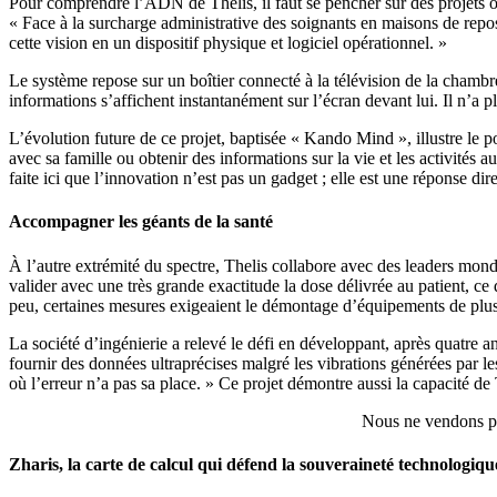
Pour comprendre l’ADN de Thelis, il faut se pencher sur des projets où
« Face à la surcharge administrative des soignants en maisons de repos
cette vision en un dispositif physique et logiciel opérationnel. »
Le système repose sur un boîtier connecté à la télévision de la chambre d
informations s’affichent instantanément sur l’écran devant lui. Il n’a pl
L’évolution future de ce projet, baptisée « Kando Mind », illustre le 
avec sa famille ou obtenir des informations sur la vie et les activités
faite ici que l’innovation n’est pas un gadget ; elle est une réponse dir
Accompagner les géants de la santé
À l’autre extrémité du spectre, Thelis collabore avec des leaders mond
valider avec une très grande exactitude la dose délivrée au patient, ce
peu, certaines mesures exigeaient le démontage d’équipements de plusie
La société d’ingénierie a relevé le défi en développant, après quatre a
fournir des données ultraprécises malgré les vibrations générées par le
où l’erreur n’a pas sa place. » Ce projet démontre aussi la capacité de
Nous ne vendons pas
Zharis, la carte de calcul qui défend la souveraineté technologiqu