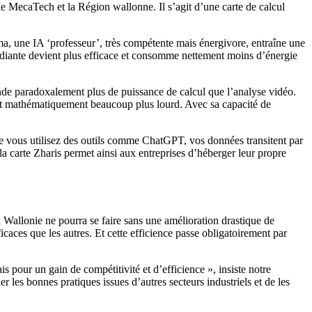
ôle MecaTech et la Région wallonne. Il s’agit d’une carte de calcul
ma, une IA ‘professeur’, très compétente mais énergivore, entraîne une
tudiante devient plus efficace et consomme nettement moins d’énergie
nde paradoxalement plus de puissance de calcul que l’analyse vidéo.
ui est mathématiquement beaucoup plus lourd. Avec sa capacité de
ue vous utilisez des outils comme ChatGPT, vos données transitent par
la carte Zharis permet ainsi aux entreprises d’héberger leur propre
la Wallonie ne pourra se faire sans une amélioration drastique de
aces que les autres. Et cette efficience passe obligatoirement par
s pour un gain de compétitivité et d’efficience », insiste notre
 les bonnes pratiques issues d’autres secteurs industriels et de les