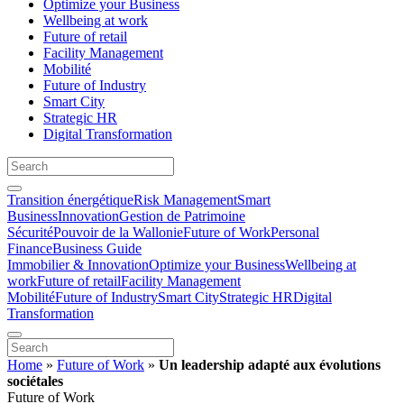
Optimize your Business
Wellbeing at work
Future of retail
Facility Management
Mobilité
Future of Industry
Smart City
Strategic HR
Digital Transformation
Transition énergétique
Risk Management
Smart
Business
Innovation
Gestion de Patrimoine
Sécurité
Pouvoir de la Wallonie
Future of Work
Personal
Finance
Business Guide
Immobilier & Innovation
Optimize your Business
Wellbeing at
work
Future of retail
Facility Management
Mobilité
Future of Industry
Smart City
Strategic HR
Digital
Transformation
Home
»
Future of Work
»
Un leadership adapté aux évolutions
sociétales
Future of Work