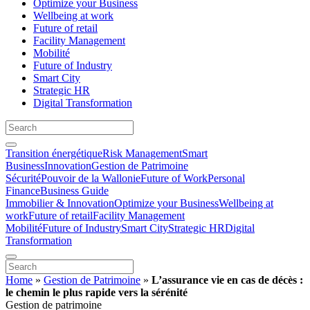
Optimize your Business
Wellbeing at work
Future of retail
Facility Management
Mobilité
Future of Industry
Smart City
Strategic HR
Digital Transformation
Transition énergétique
Risk Management
Smart
Business
Innovation
Gestion de Patrimoine
Sécurité
Pouvoir de la Wallonie
Future of Work
Personal
Finance
Business Guide
Immobilier & Innovation
Optimize your Business
Wellbeing at
work
Future of retail
Facility Management
Mobilité
Future of Industry
Smart City
Strategic HR
Digital
Transformation
Home
»
Gestion de Patrimoine
»
L’assurance vie en cas de décès :
le chemin le plus rapide vers la sérénité
Gestion de patrimoine