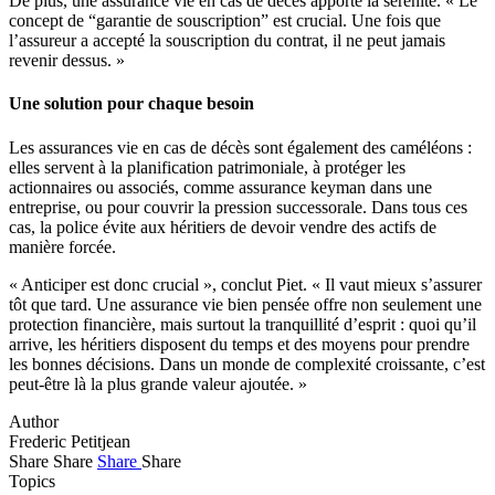
De plus, une assurance vie en cas de décès apporte la sérénité. « Le
concept de “garantie de souscription” est crucial. Une fois que
l’assureur a accepté la souscription du contrat, il ne peut jamais
revenir dessus. »
Une solution pour chaque besoin
Les assurances vie en cas de décès sont également des caméléons :
elles servent à la planification patrimoniale, à protéger les
actionnaires ou associés, comme assurance keyman dans une
entreprise, ou pour couvrir la pression successorale. Dans tous ces
cas, la police évite aux héritiers de devoir vendre des actifs de
manière forcée.
« Anticiper est donc crucial », conclut Piet. « Il vaut mieux s’assurer
tôt que tard. Une assurance vie bien pensée offre non seulement une
protection financière, mais surtout la tranquillité d’esprit : quoi qu’il
arrive, les héritiers disposent du temps et des moyens pour prendre
les bonnes décisions. Dans un monde de complexité croissante, c’est
peut-être là la plus grande valeur ajoutée. »
Author
Frederic Petitjean
Share
Share
Share
Share
Topics