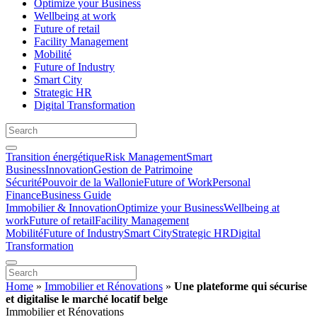
Optimize your Business
Wellbeing at work
Future of retail
Facility Management
Mobilité
Future of Industry
Smart City
Strategic HR
Digital Transformation
Transition énergétique
Risk Management
Smart
Business
Innovation
Gestion de Patrimoine
Sécurité
Pouvoir de la Wallonie
Future of Work
Personal
Finance
Business Guide
Immobilier & Innovation
Optimize your Business
Wellbeing at
work
Future of retail
Facility Management
Mobilité
Future of Industry
Smart City
Strategic HR
Digital
Transformation
Home
»
Immobilier et Rénovations
»
Une plateforme qui sécurise
et digitalise le marché locatif belge
Immobilier et Rénovations