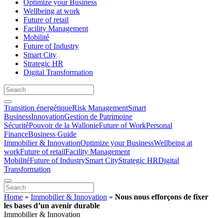
Optimize your Business
Wellbeing at work
Future of retail
Facility Management
Mobilité
Future of Industry
Smart City
Strategic HR
Digital Transformation
Transition énergétique
Risk Management
Smart
Business
Innovation
Gestion de Patrimoine
Sécurité
Pouvoir de la Wallonie
Future of Work
Personal
Finance
Business Guide
Immobilier & Innovation
Optimize your Business
Wellbeing at
work
Future of retail
Facility Management
Mobilité
Future of Industry
Smart City
Strategic HR
Digital
Transformation
Home
»
Immobilier & Innovation
»
Nous nous efforçons de fixer
les bases d’un avenir durable
Immobilier & Innovation