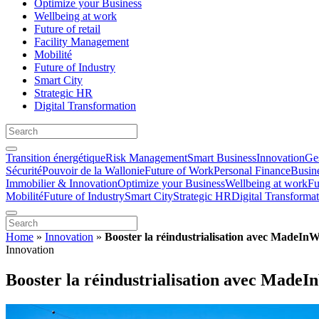
Optimize your Business
Wellbeing at work
Future of retail
Facility Management
Mobilité
Future of Industry
Smart City
Strategic HR
Digital Transformation
Transition énergétique
Risk Management
Smart Business
Innovation
Ges
Sécurité
Pouvoir de la Wallonie
Future of Work
Personal Finance
Busin
Immobilier & Innovation
Optimize your Business
Wellbeing at work
Fu
Mobilité
Future of Industry
Smart City
Strategic HR
Digital Transforma
Home
»
Innovation
»
Booster la réindustrialisation avec MadeInW
Innovation
Booster la réindustrialisation avec MadeI