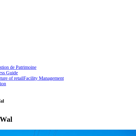
tion de Patrimoine
ess Guide
ture of retail
Facility Management
tion
al
nWal