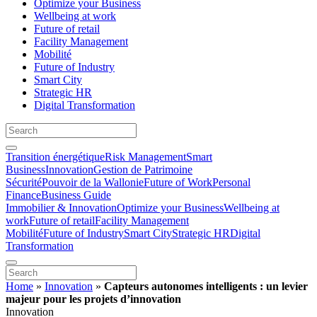
Optimize your Business
Wellbeing at work
Future of retail
Facility Management
Mobilité
Future of Industry
Smart City
Strategic HR
Digital Transformation
Transition énergétique
Risk Management
Smart
Business
Innovation
Gestion de Patrimoine
Sécurité
Pouvoir de la Wallonie
Future of Work
Personal
Finance
Business Guide
Immobilier & Innovation
Optimize your Business
Wellbeing at
work
Future of retail
Facility Management
Mobilité
Future of Industry
Smart City
Strategic HR
Digital
Transformation
Home
»
Innovation
»
Capteurs autonomes intelligents : un levier
majeur pour les projets d’innovation
Innovation