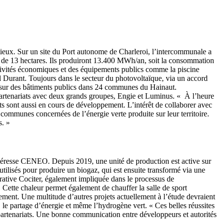
tieux. Sur un site du Port autonome de Charleroi, l’intercommunale a
e de 13 hectares. Ils produiront 13.400 MWh/an, soit la consommation
ctivités économiques et des équipements publics comme la piscine
l Durant. Toujours dans le secteur du photovoltaïque, via un accord
s sur des bâtiments publics dans 24 communes du Hainaut.
 partenariats avec deux grands groupes, Engie et Luminus. « À l’heure
ts sont aussi en cours de développement. L’intérêt de collaborer avec
 communes concernées de l’énergie verte produite sur leur territoire.
s. »
intéresse CENEO. Depuis 2019, une unité de production est active sur
 utilisés pour produire un biogaz, qui est ensuite transformé via une
pérative Cociter, également impliquée dans le processus de
Cette chaleur permet également de chauffer la salle de sport
ement. Une multitude d’autres projets actuellement à l’étude devraient
e, le partage d’énergie et même l’hydrogène vert. « Ces belles réussites
s partenariats. Une bonne communication entre développeurs et autorités