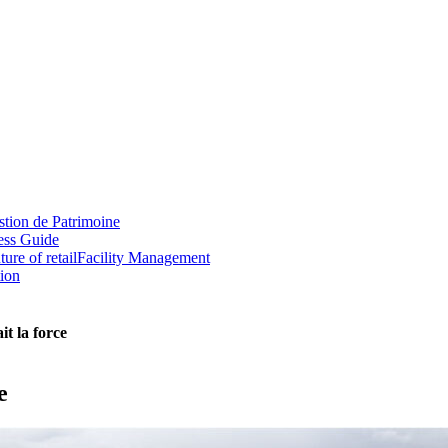
tion de Patrimoine
ess Guide
ture of retail
Facility Management
tion
it la force
e