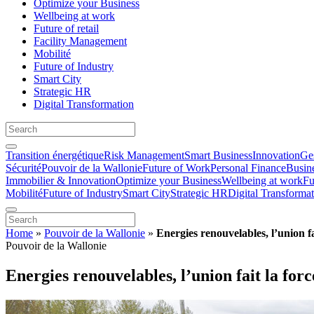
Optimize your Business
Wellbeing at work
Future of retail
Facility Management
Mobilité
Future of Industry
Smart City
Strategic HR
Digital Transformation
Transition énergétique
Risk Management
Smart Business
Innovation
Ges
Sécurité
Pouvoir de la Wallonie
Future of Work
Personal Finance
Busin
Immobilier & Innovation
Optimize your Business
Wellbeing at work
Fu
Mobilité
Future of Industry
Smart City
Strategic HR
Digital Transforma
Home
»
Pouvoir de la Wallonie
»
Energies renouvelables, l’union fa
Pouvoir de la Wallonie
Energies renouvelables, l’union fait la forc