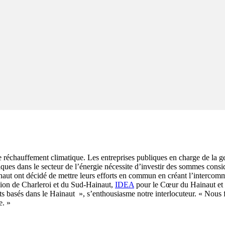
 réchauffement climatique. Les entreprises publiques en charge de la ges
iques dans le secteur de l’énergie nécessite d’investir des sommes con
naut ont décidé de mettre leurs efforts en commun en créant l’interco
ion de Charleroi et du Sud-Hainaut,
IDEA
pour le Cœur du Hainaut et
s basés dans le Hainaut », s’enthousiasme notre interlocuteur. « Nous fa
re. »