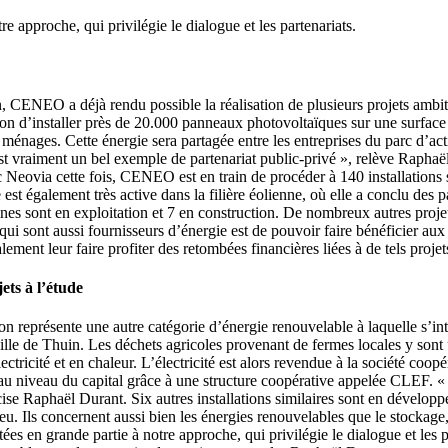
e approche, qui privilégie le dialogue et les partenariats.
n, CENEO a déjà rendu possible la réalisation de plusieurs projets ambi
tion d’installer près de 20.000 panneaux photovoltaïques sur une surfac
 ménages. Cette énergie sera partagée entre les entreprises du parc d’a
st vraiment un bel exemple de partenariat public-privé », relève Raphaë
c Neovia cette fois, CENEO est en train de procéder à 140 installation
st également très active dans la filière éolienne, où elle a conclu des
nnes sont en exploitation et 7 en construction. De nombreux autres proje
ui sont aussi fournisseurs d’énergie est de pouvoir faire bénéficier aux
ement leur faire profiter des retombées financières liées à de tels projet
ets à l’étude
on représente une autre catégorie d’énergie renouvelable à laquelle s’
a ville de Thuin. Les déchets agricoles provenant de fermes locales y sont
ectricité et en chaleur. L’électricité est alors revendue à la société coo
au niveau du capital grâce à une structure coopérative appelée CLEF. « 
ise Raphaël Durant. Six autres installations similaires sont en développ
 peu. Ils concernent aussi bien les énergies renouvelables que le stockag
ées en grande partie à notre approche, qui privilégie le dialogue et le