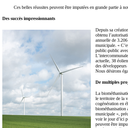
Ces belles réussites peuvent être imputées en grande partie à notr
Des succès impressionnants
Depuis sa créatio
obtenu l’autorisa
annuelle de 3.206
municipale. « C’e
public-public ave
L’intercommunale e
actuelle, 38 éolie
des développeurs q
Nous désirons égal
De multiples proj
La biométhanisati
le territoire de l
cogénération en él
biométhanisation 
municipale », préc
voir le jour d’ici
peuvent être imput