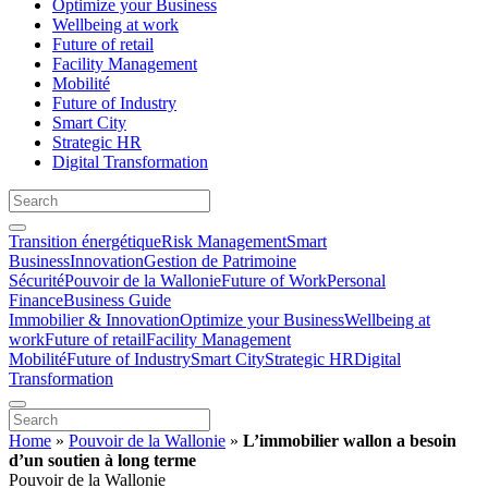
Optimize your Business
Wellbeing at work
Future of retail
Facility Management
Mobilité
Future of Industry
Smart City
Strategic HR
Digital Transformation
Transition énergétique
Risk Management
Smart
Business
Innovation
Gestion de Patrimoine
Sécurité
Pouvoir de la Wallonie
Future of Work
Personal
Finance
Business Guide
Immobilier & Innovation
Optimize your Business
Wellbeing at
work
Future of retail
Facility Management
Mobilité
Future of Industry
Smart City
Strategic HR
Digital
Transformation
Home
»
Pouvoir de la Wallonie
»
L’immobilier wallon a besoin
d’un soutien à long terme
Pouvoir de la Wallonie