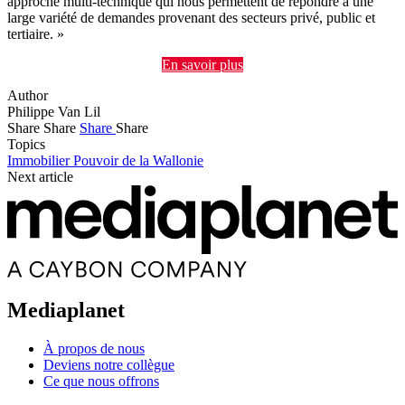
approche multi-technique qui nous permettent de répondre à une
large variété de demandes provenant des secteurs privé, public et
tertiaire. »
En savoir plus
Author
Philippe Van Lil
Share
Share
Share
Share
Topics
Immobilier
Pouvoir de la Wallonie
Next article
Mediaplanet
À propos de nous
Deviens notre collègue
Ce que nous offrons