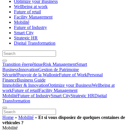
Optimize your Business
Wellbeing at work
Future of retail
Facility Management
Mobilité
Future of Industry
Smart City
Strategic HR
Digital Transformation
Transition énergétique
Risk Management
Smart
Business
Innovation
Gestion de Patrimoine
Sécurité
Pouvoir de la Wallonie
Future of Work
Personal
Finance
Business Guide
Immobilier & Innovation
Optimize your Business
Wellbeing at
work
Future of retail
Facility Management
Mobilité
Future of Industry
Smart City
Strategic HR
Digital
Transformation
Home
»
Mobilité
»
Et si vous disposiez de quelques centaines de
véhicules ?
Mobilité