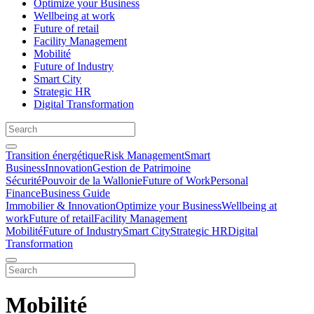
Optimize your Business
Wellbeing at work
Future of retail
Facility Management
Mobilité
Future of Industry
Smart City
Strategic HR
Digital Transformation
Transition énergétique
Risk Management
Smart
Business
Innovation
Gestion de Patrimoine
Sécurité
Pouvoir de la Wallonie
Future of Work
Personal
Finance
Business Guide
Immobilier & Innovation
Optimize your Business
Wellbeing at
work
Future of retail
Facility Management
Mobilité
Future of Industry
Smart City
Strategic HR
Digital
Transformation
Mobilité