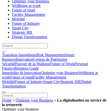
Optimize your Business
Wellbeing at work
Future of retail
Facility Management
Mobilité
Future of Industry
Smart City
Strategic HR
Digital Transformation
Transition énergétique
Risk Management
Smart
Business
Innovation
Gestion de Patrimoine
Sécurité
Pouvoir de la Wallonie
Future of Work
Personal
Finance
Business Guide
Immobilier & Innovation
Optimize your Business
Wellbeing at
work
Future of retail
Facility Management
Mobilité
Future of Industry
Smart City
Strategic HR
Digital
Transformation
Home
»
Optimize your Business
»
La digitalisation au service de
la trésorerie
Optimize your business