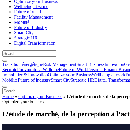
Optimize your Business
Wellbeing at work
Future of retail
Facility Management
Mobilité
Future of Industry
Smart City
Strategic HR
Digital Transformation
Transition énergétique
Risk Management
Smart Business
Innovation
Ges
Sécurité
Pouvoir de la Wallonie
Future of Work
Personal Finance
Busin
Immobilier & Innovation
Optimize your Business
Wellbeing at work
Fu
Mobilité
Future of Industry
Smart City
Strategic HR
Digital Transforma
Home
»
Optimize your Business
»
L’étude de marché, de la percept
Optimize your business
L’étude de marché, de la perception à l’act