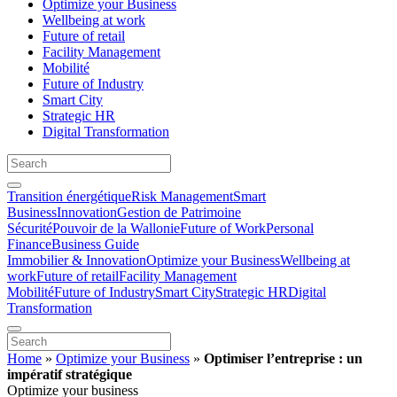
Optimize your Business
Wellbeing at work
Future of retail
Facility Management
Mobilité
Future of Industry
Smart City
Strategic HR
Digital Transformation
Transition énergétique
Risk Management
Smart
Business
Innovation
Gestion de Patrimoine
Sécurité
Pouvoir de la Wallonie
Future of Work
Personal
Finance
Business Guide
Immobilier & Innovation
Optimize your Business
Wellbeing at
work
Future of retail
Facility Management
Mobilité
Future of Industry
Smart City
Strategic HR
Digital
Transformation
Home
»
Optimize your Business
»
Optimiser l’entreprise : un
impératif stratégique
Optimize your business