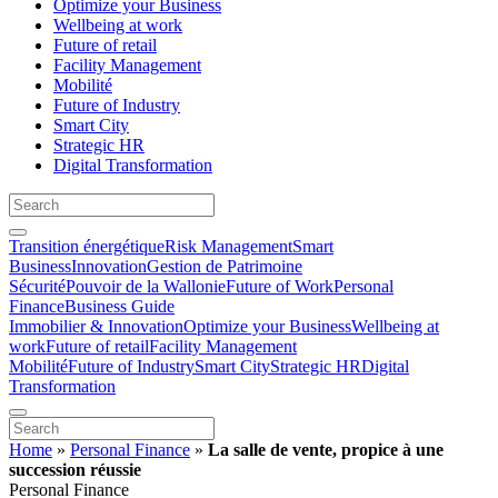
Optimize your Business
Wellbeing at work
Future of retail
Facility Management
Mobilité
Future of Industry
Smart City
Strategic HR
Digital Transformation
Transition énergétique
Risk Management
Smart
Business
Innovation
Gestion de Patrimoine
Sécurité
Pouvoir de la Wallonie
Future of Work
Personal
Finance
Business Guide
Immobilier & Innovation
Optimize your Business
Wellbeing at
work
Future of retail
Facility Management
Mobilité
Future of Industry
Smart City
Strategic HR
Digital
Transformation
Home
»
Personal Finance
»
La salle de vente, propice à une
succession réussie
Personal Finance