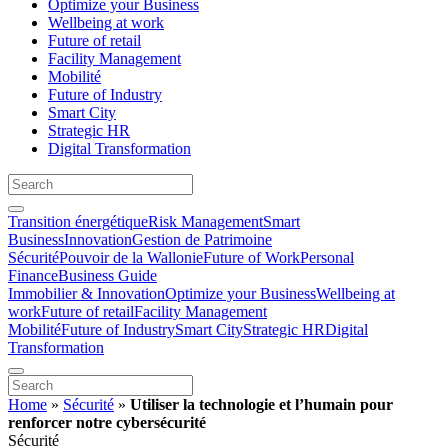
Optimize your Business
Wellbeing at work
Future of retail
Facility Management
Mobilité
Future of Industry
Smart City
Strategic HR
Digital Transformation
Transition énergétique
Risk Management
Smart
Business
Innovation
Gestion de Patrimoine
Sécurité
Pouvoir de la Wallonie
Future of Work
Personal
Finance
Business Guide
Immobilier & Innovation
Optimize your Business
Wellbeing at
work
Future of retail
Facility Management
Mobilité
Future of Industry
Smart City
Strategic HR
Digital
Transformation
Home
»
Sécurité
»
Utiliser la technologie et l’humain pour
renforcer notre cybersécurité
Sécurité