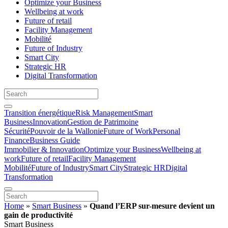
Optimize your Business
Wellbeing at work
Future of retail
Facility Management
Mobilité
Future of Industry
Smart City
Strategic HR
Digital Transformation
Transition énergétique
Risk Management
Smart
Business
Innovation
Gestion de Patrimoine
Sécurité
Pouvoir de la Wallonie
Future of Work
Personal
Finance
Business Guide
Immobilier & Innovation
Optimize your Business
Wellbeing at
work
Future of retail
Facility Management
Mobilité
Future of Industry
Smart City
Strategic HR
Digital
Transformation
Home
»
Smart Business
»
Quand l’ERP sur-mesure devient un
gain de productivité
Smart Business