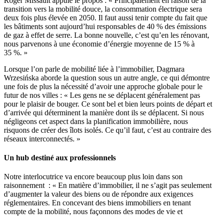
Roger Missault appuie le propos : « Principalement en raison de la
transition vers la mobilité douce, la consommation électrique sera
deux fois plus élevée en 2050. Il faut aussi tenir compte du fait que
les bâtiments sont aujourd’hui responsables de 40 % des émissions
de gaz à effet de serre. La bonne nouvelle, c’est qu’en les rénovant,
nous parvenons à une économie d’énergie moyenne de 15 % à
35 %. »
Lorsque l’on parle de mobilité liée à l’immobilier, Dagmara
Wrzesińska aborde la question sous un autre angle, ce qui démontre
une fois de plus la nécessité d’avoir une approche globale pour le
futur de nos villes : « Les gens ne se déplacent généralement pas
pour le plaisir de bouger. Ce sont bel et bien leurs points de départ et
d’arrivée qui déterminent la manière dont ils se déplacent. Si nous
négligeons cet aspect dans la planification immobilière, nous
risquons de créer des îlots isolés. Ce qu’il faut, c’est au contraire des
réseaux interconnectés. »
Un hub destiné aux professionnels
Notre interlocutrice va encore beaucoup plus loin dans son
raisonnement : « En matière d’immobilier, il ne s’agit pas seulement
d’augmenter la valeur des biens ou de répondre aux exigences
réglementaires. En concevant des biens immobiliers en tenant
compte de la mobilité, nous façonnons des modes de vie et