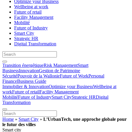
Optimize your Business
Wellbeing at work
Future of retail
Facility Management
Mobilité
Future of Industry
Smart City
Strategic HR
Digital Transformation
Transition énergétique
Risk Management
Smart
Business
Innovation
Gestion de Patrimoine
Sécurité
Pouvoir de la Wallonie
Future of Work
Personal
Finance
Business Guide
Immobilier & Innovation
Optimize your Business
Wellbeing at
work
Future of retail
Facility Management
Mobilité
Future of Industry
Smart City
Strategic HR
Digital
Transformation
Home
»
Smart City
»
L’UrbanTech, une approche globale pour
le futur des villes
Smart city