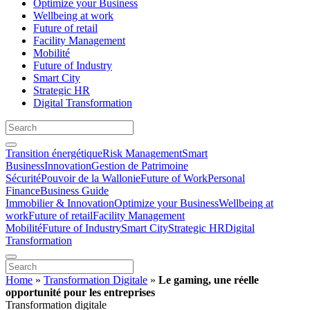
Optimize your Business
Wellbeing at work
Future of retail
Facility Management
Mobilité
Future of Industry
Smart City
Strategic HR
Digital Transformation
Transition énergétique
Risk Management
Smart
Business
Innovation
Gestion de Patrimoine
Sécurité
Pouvoir de la Wallonie
Future of Work
Personal
Finance
Business Guide
Immobilier & Innovation
Optimize your Business
Wellbeing at
work
Future of retail
Facility Management
Mobilité
Future of Industry
Smart City
Strategic HR
Digital
Transformation
Home
»
Transformation Digitale
»
Le gaming, une réelle
opportunité pour les entreprises
Transformation digitale