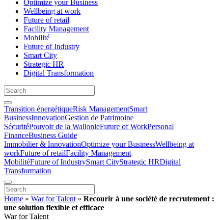
Optimize your Business
Wellbeing at work
Future of retail
Facility Management
Mobilité
Future of Industry
Smart City
Strategic HR
Digital Transformation
Transition énergétique
Risk Management
Smart
Business
Innovation
Gestion de Patrimoine
Sécurité
Pouvoir de la Wallonie
Future of Work
Personal
Finance
Business Guide
Immobilier & Innovation
Optimize your Business
Wellbeing at
work
Future of retail
Facility Management
Mobilité
Future of Industry
Smart City
Strategic HR
Digital
Transformation
Home
»
War for Talent
»
Recourir à une société de recrutement :
une solution flexible et efficace
War for Talent