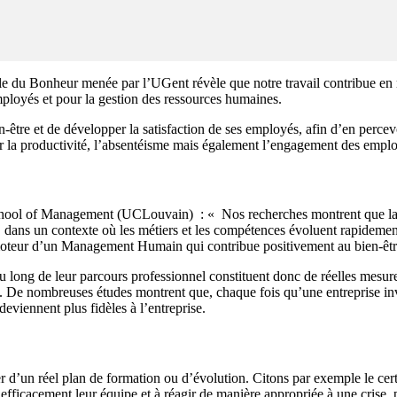
nale du Bonheur menée par l’UGent révèle que notre travail contribue en
ployés et pour la gestion des ressources humaines.
n-être et de développer la satisfaction de ses employés, afin d’en percevo
sur la productivité, l’absentéisme mais également l’engagement des empl
School of Management (UCLouvain) : « Nos recherches montrent que la p
’hui, dans un contexte où les métiers et les compétences évoluent rapidem
 moteur d’un Management Humain qui contribue positivement au bien-être 
long de leur parcours professionnel constituent donc de réelles mesures f
i. De nombreuses études montrent que, chaque fois qu’une entreprise in
deviennent plus fidèles à l’entreprise.
 d’un réel plan de formation ou d’évolution. Citons par exemple le ce
efficacement leur équipe et à réagir de manière appropriée à une crise, 