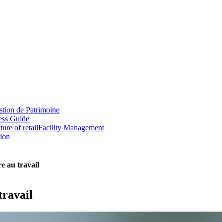
tion de Patrimoine
ess Guide
ture of retail
Facility Management
tion
e au travail
travail