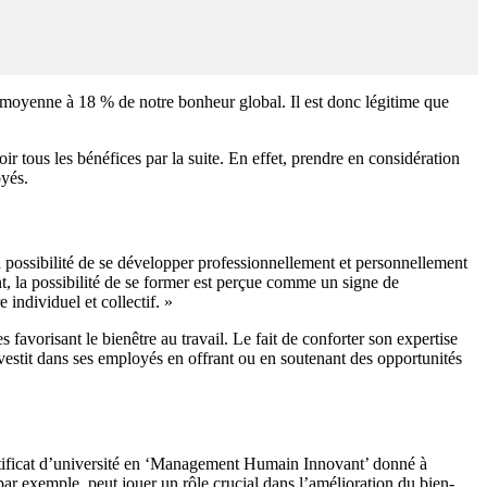
 moyenne à 18 % de notre bonheur global. Il est donc légitime que
ir tous les bénéfices par la suite. En effet, prendre en considération
oyés.
ossibilité de se développer professionnellement et personnellement
ent, la possibilité de se former est perçue comme un signe de
individuel et collectif. »
avorisant le bienêtre au travail. Le fait de conforter son expertise
vestit dans ses employés en offrant ou en soutenant des opportunités
rtificat d’université en ‘Management Humain Innovant’ donné à
par exemple, peut jouer un rôle crucial dans l’amélioration du bien-