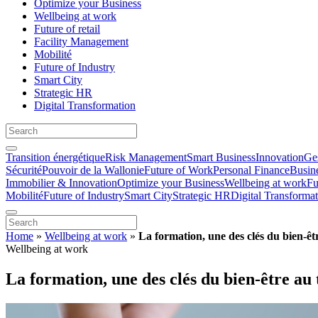
Optimize your Business
Wellbeing at work
Future of retail
Facility Management
Mobilité
Future of Industry
Smart City
Strategic HR
Digital Transformation
Transition énergétique
Risk Management
Smart Business
Innovation
Ges
Sécurité
Pouvoir de la Wallonie
Future of Work
Personal Finance
Busin
Immobilier & Innovation
Optimize your Business
Wellbeing at work
Fu
Mobilité
Future of Industry
Smart City
Strategic HR
Digital Transforma
Home
»
Wellbeing at work
»
La formation, une des clés du bien-êtr
Wellbeing at work
La formation, une des clés du bien-être au 