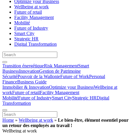
Optimize your Business
Wellbeing at work
Future of retail
Facility Management
Mobilité
Future of Industry
Smart City
Strategic HR
Digital Transformation
Transition énergétique
Risk Management
Smart
Business
Innovation
Gestion de Patrimoine
Sécurité
Pouvoir de la Wallonie
Future of Work
Personal
Finance
Business Guide
Immobilier & Innovation
Optimize your Business
Wellbeing at
work
Future of retail
Facility Management
Mobilité
Future of Industry
Smart City
Strategic HR
Digital
Transformation
Home
»
Wellbeing at work
»
Le bien-être, élément essentiel pour
un retour des employés au travail !
Wellbeing at work