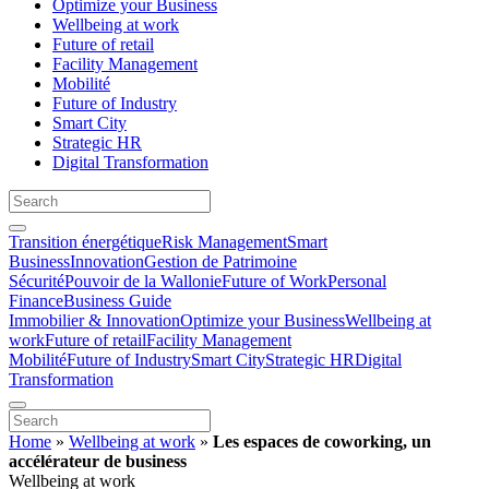
Optimize your Business
Wellbeing at work
Future of retail
Facility Management
Mobilité
Future of Industry
Smart City
Strategic HR
Digital Transformation
Transition énergétique
Risk Management
Smart
Business
Innovation
Gestion de Patrimoine
Sécurité
Pouvoir de la Wallonie
Future of Work
Personal
Finance
Business Guide
Immobilier & Innovation
Optimize your Business
Wellbeing at
work
Future of retail
Facility Management
Mobilité
Future of Industry
Smart City
Strategic HR
Digital
Transformation
Home
»
Wellbeing at work
»
Les espaces de coworking, un
accélérateur de business
Wellbeing at work