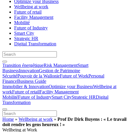
Optimize your Business
Wellbeing at work
Future of retail
Facility Management
Mobilité
Future of Industry
Smart City
Strategic HR
Digital Transformation
Transition énergétique
Risk Management
Smart
Business
Innovation
Gestion de Patrimoine
Sécurité
Pouvoir de la Wallonie
Future of Work
Personal
Finance
Business Guide
Immobilier & Innovation
Optimize your Business
Wellbeing at
work
Future of retail
Facility Management
Mobilité
Future of Industry
Smart City
Strategic HR
Digital
Transformation
Home
»
Wellbeing at work
»
Prof Dr Dirk Buyens : « Le travail
doit rendre les gens heureux ! »
Wellbeing at Work