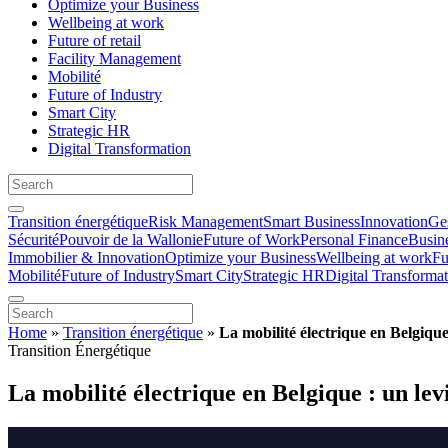
Optimize your Business
Wellbeing at work
Future of retail
Facility Management
Mobilité
Future of Industry
Smart City
Strategic HR
Digital Transformation
Transition énergétique
Risk Management
Smart Business
Innovation
Ges
Sécurité
Pouvoir de la Wallonie
Future of Work
Personal Finance
Busin
Immobilier & Innovation
Optimize your Business
Wellbeing at work
Fu
Mobilité
Future of Industry
Smart City
Strategic HR
Digital Transforma
Home
»
Transition énergétique
»
La mobilité électrique en Belgique
Transition Énergétique
La mobilité électrique en Belgique : un lev