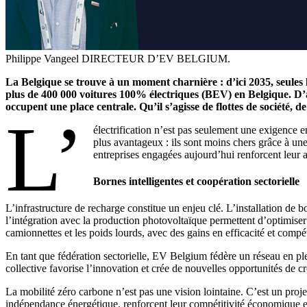
Philippe Vangeel DIRECTEUR D’EV BELGIUM.
La Belgique se trouve à un moment charnière : d’ici 2035, seules 
plus de 400 000 voitures 100% électriques (BEV) en Belgique. D’a
occupent une place centrale. Qu’il s’agisse de flottes de société, d
L’
électrification n’est pas seulement une exigence en
plus avantageux : ils sont moins chers grâce à une
entreprises engagées aujourd’hui renforcent leur a
Bornes intelligentes et coopération sectorielle
L’infrastructure de recharge constitue un enjeu clé. L’installation de bo
l’intégration avec la production photovoltaïque permettent d’optimiser e
camionnettes et les poids lourds, avec des gains en efficacité et compét
En tant que fédération sectorielle, EV Belgium fédère un réseau en ple
collective favorise l’innovation et crée de nouvelles opportunités de 
La mobilité zéro carbone n’est pas une vision lointaine. C’est un projet 
indépendance énergétique, renforcent leur compétitivité économique et