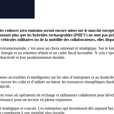
les voitures zéro émission seront encore mises sur le marché europ
utant plus que les hybrides rechargeables (PHEV) ne sont pas pris 
e véhicules utilitaires ou de la mobilité des collaborateurs, elles di
vironnementale, c’est aussi un choix rationnel et stratégique. Sur le lon
 énergie et un entretien réduits et un cadre fiscal favorable. À cela s’aj
ttractivité et leur positionnement durable.
rnes accessibles et intelligentes sur les sites d’entreprises et au domicil
ncore les coûts et d’utiliser au mieux les ressources énergétiques durable
itivité.
in essor où opérateurs de recharge et utilisateurs collaborent pour déve
croissance pour un secteur en pleine expansion.
stratégique et concret. Les entreprises qui investissent dès aujourd’hui da
 contribuent à une mobilité plus durable.