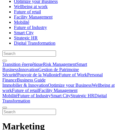
Optimize your Business
Wellbeing at work
Future of retail
Facility Management
Mobilité
Future of Industry
Smart City
Strategic HR
Digital Transformation
Transition énergétique
Risk Management
Smart
Business
Innovation
Gestion de Patrimoine
Sécurité
Pouvoir de la Wallonie
Future of Work
Personal
Finance
Business Guide
Immobilier & Innovation
Optimize your Business
Wellbeing at
work
Future of retail
Facility Management
Mobilité
Future of Industry
Smart City
Strategic HR
Digital
Transformation
Marketing